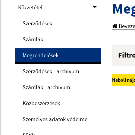
Meg
Közzététel
Szerződések
Beveze
Számlák
Filtr
Megrendelések
Hľadan
Szerződések - archívum
Neboli náj
Számlák - archívum
Typ dá
Közbeszerzések
Suma 
Személyes adatok védelme
Sütik