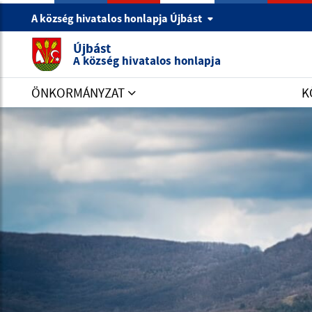
A község hivatalos honlapja Újbást
Újbást
A község hivatalos honlapja
ÖNKORMÁNYZAT
K