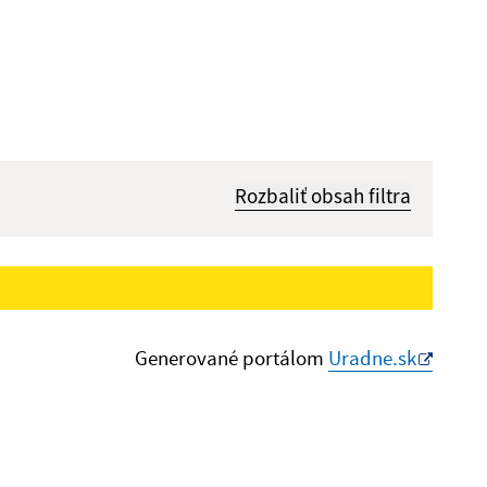
Rozbaliť obsah filtra
Hľadať v:
Dátum do:
Generované portálom
Uradne.sk