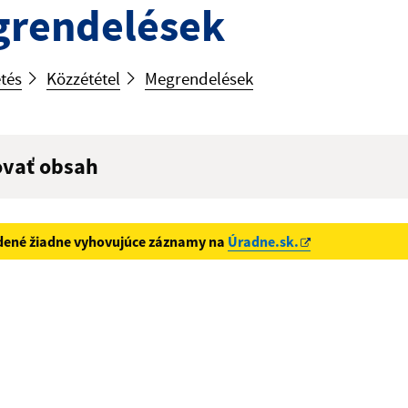
rendelések
tés
Közzététel
Megrendelések
ovať obsah
ý výraz:
dené žiadne vyhovujúce záznamy na
Úradne.sk.
tumu:
Dátum od:
od:
Suma do: