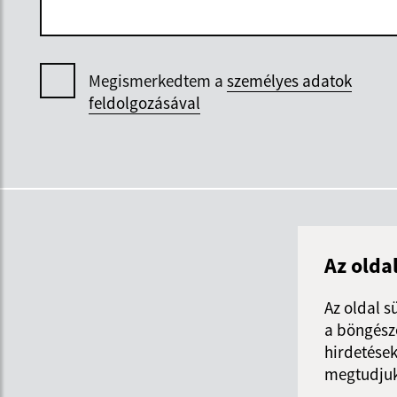
Megismerkedtem a
személyes adatok
feldolgozásával
Az olda
Az oldal s
a böngészé
hirdetések
megtudjuk