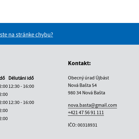
Reset
 ste na stránke chybu?
vás užitočné?
e pre vás užitočné?
Kontakt:
Obecný úrad Újbást
idő
Délutáni idő
Nová Bašta 54
2:00
12:30 - 16:00
980 34 Nová Bašta
2:00
2:00
12:30 - 16:00
nova.basta@gmail.com
2:00
+421 47 56 91 111
2:00
IČO: 00318931