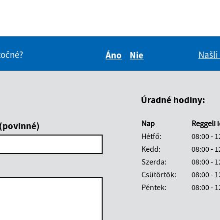
ovať
itočné?
Našli
Áno
Nie
Boli tieto informácie pre 
Boli tieto informáci
Úradné hodiny:
Nap
Reggeli 
 (povinné)
Hétfő:
08:00 - 1
Kedd:
08:00 - 1
Szerda:
08:00 - 1
Csütörtök:
08:00 - 1
Péntek:
08:00 - 1