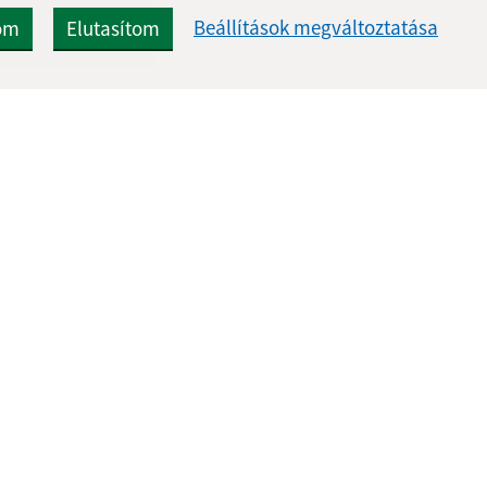
Beállítások megváltoztatása
om
Elutasítom
Gyors linkek:
Frissített
Aktualitások
07.08.2026 1
A település történelme
RSS
Fotóalbum
Elérhetőségek
g
webex.digital, s.r.o.
doménnevek
doménnév regisztrác
Műszaki üzemeltető: