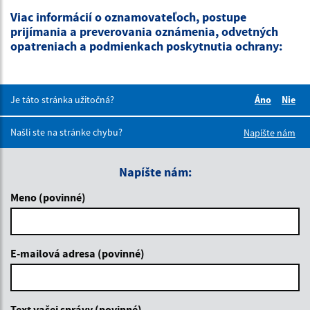
Viac informácií o oznamovateľoch, postupe
prijímania a preverovania oznámenia, odvetných
opatreniach a podmienkach poskytnutia ochrany:
Je táto stránka užitočná?
Áno
Nie
Boli tieto 
Boli 
Našli ste na stránke chybu?
Napíšte nám
Napíšte nám:
Meno (povinné)
E-mailová adresa (povinné)
Text vašej správy (povinné)