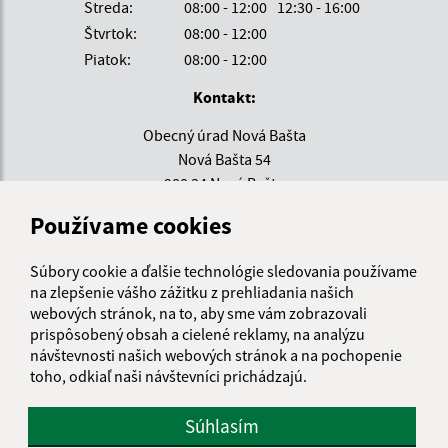
Streda:
08:00 - 12:00
12:30 - 16:00
Štvrtok:
08:00 - 12:00
Piatok:
08:00 - 12:00
Kontakt:
Obecný úrad Nová Bašta
Nová Bašta 54
980 34 Nová Bašta
Používame cookies
nova.basta@gmail.com
+421 47 56 91 111
Súbory cookie a ďalšie technológie sledovania používame
IČO: 00318931
na zlepšenie vášho zážitku z prehliadania našich
webových stránok, na to, aby sme vám zobrazovali
prispôsobený obsah a cielené reklamy, na analýzu
návštevnosti našich webových stránok a na pochopenie
toho, odkiaľ naši návštevníci prichádzajú.
Súhlasím