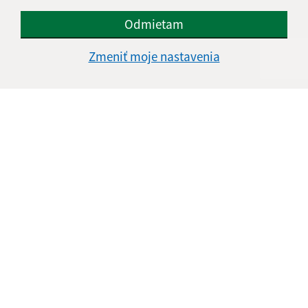
Odmietam
Zmeniť moje nastavenia
Informácie o stránke:
Vyhlásenie o prístupnosti
Autorské práva
Ochrana osobných údajov
Navigácia:
Vytlačiť aktuálnu stránku
Mapa stránok
Cookies