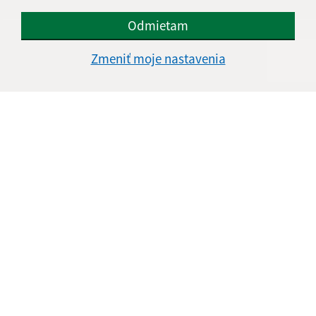
Odmietam
Zmeniť moje nastavenia
Informácie o stránke:
Vyhlásenie o prístupnosti
Autorské práva
Ochrana osobných údajov