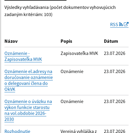
Výsledky vyhľadávania (počet dokumentov vyhovujúcich
Dátum zverejnenia od:
zadaným kritériám: 103)
RSS
Dátum zverejnenia do:
Názov
Popis
Dátum
Oznámenie -
Zapisovateľka MVK
23.07.2026
Zapisovateľka MVK
Filtrovať
Reset
Oznámenie el.adresy na
Oznámenie
23.07.2026
doručovanie oznámenie
o delegovaní člena do
OkVK
Oznámenie o úväzku na
Oznámenie
23.07.2026
výkon funkcie starostu
na vol.obdobie 2026-
2030
Rozhodnutie
Verejná vyhláška z
23.07.2026