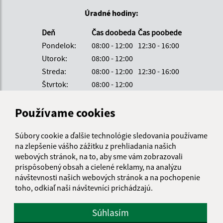
Úradné hodiny:
Deň
Čas doobeda
Čas poobede
Pondelok:
08:00 - 12:00
12:30 - 16:00
Utorok:
08:00 - 12:00
Streda:
08:00 - 12:00
12:30 - 16:00
Štvrtok:
08:00 - 12:00
Piatok:
08:00 - 12:00
Používame cookies
Kontakt:
Obecný úrad Nová Bašta
Súbory cookie a ďalšie technológie sledovania používame
na zlepšenie vášho zážitku z prehliadania našich
Nová Bašta 54
webových stránok, na to, aby sme vám zobrazovali
980 34 Nová Bašta
prispôsobený obsah a cielené reklamy, na analýzu
návštevnosti našich webových stránok a na pochopenie
nova.basta@gmail.com
toho, odkiaľ naši návštevníci prichádzajú.
+421 47 56 91 111
IČO: 00318931
Súhlasím