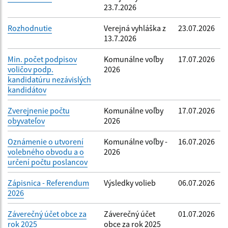
23.7.2026
Rozhodnutie
Verejná vyhláška z
23.07.2026
13.7.2026
Min. počet podpisov
Komunálne voľby
17.07.2026
voličov podp.
2026
kandidatúru nezávislých
kandidátov
Zverejnenie počtu
Komunálne voľby
17.07.2026
obyvateľov
2026
Oznámenie o utvorení
Komunálne voľby -
16.07.2026
volebného obvodu a o
2026
určení počtu poslancov
Zápisnica - Referendum
Výsledky volieb
06.07.2026
2026
Záverečný účet obce za
Záverečný účet
01.07.2026
rok 2025
obce za rok 2025