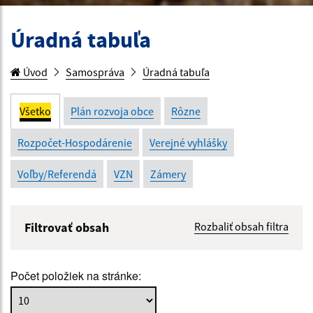
Úradná tabuľa
Úvod
Samospráva
Úradná tabuľa
Všetko
Plán rozvoja obce
Rôzne
Rozpočet-Hospodárenie
Verejné vyhlášky
Voľby/Referendá
VZN
Zámery
Filtrovať obsah
Rozbaliť obsah filtra
Názov:
Počet položiek na stránke:
Popis: