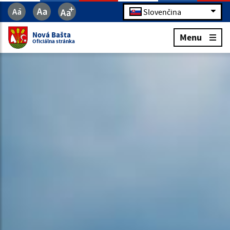
Slovenčina
Nová Bašta
Menu
Oficiálna stránka