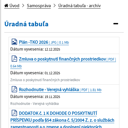
Úvod
Samospráva
Úradná tabuľa - archív
Úradná tabuľa
Plán -TKO 2026
| JPG | 0.1 Mb
Dátum vyvesenia:
12.12.2025
Zmluva o poskytnutí finančných prostriedkov
| PDF |
0.64 Mb
Dátum vyvesenia:
01.12.2025
Zmluva o poskytnutí finančných prostriedkov
Rozhodnutie - Verejná vyhláška
| PDF | 1.81 Mb
Dátum vyvesenia:
19.11.2025
Rozhodnutie - Verejná vyhláška
DODATOK č. 1 K DOHODE O POSKYTNUTÍ
PRÍSPEVKU podľa §54 zákona č. 5/2004 Z. z. o službách
zamestnanosti a o zmene a doplnení niektorých