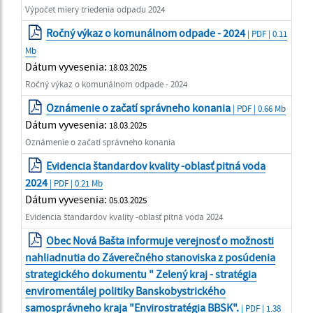
Výpočet miery triedenia odpadu 2024
Ročný výkaz o komunálnom odpade - 2024
| PDF | 0.11
Mb
Dátum vyvesenia:
18.03.2025
Ročný výkaz o komunálnom odpade - 2024
Oznámenie o začatí správneho konania
| PDF | 0.66 Mb
Dátum vyvesenia:
18.03.2025
Oznámenie o začatí správneho konania
Evidencia štandardov kvality -oblasť pitná voda
2024
| PDF | 0.21 Mb
Dátum vyvesenia:
05.03.2025
Evidencia štandardov kvality -oblasť pitná voda 2024
Obec Nová Bašta informuje verejnosť o možnosti
nahliadnutia do Záverečného stanoviska z posúdenia
strategického dokumentu " Zelený kraj - stratégia
enviromentálej politiky Banskobystrického
samosprávneho kraja "Envirostratégia BBSK".
| PDF | 1.38