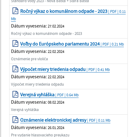
Štandard vody 2023 - Nová Bašta + Stará Bašta
Ročný výkaz o komunálnom odpade - 2023
| PDF | 0.11
Mb
Dátum vyvesenia:
27.02.2024
Ročný výkaz o komunálnom odpade - 2023
Voľby do Európskeho parlamentu 2024
| PDF | 0.21 Mb
Dátum vyvesenia:
22.02.2024
Oznámenie pre vloliča
Výpočet miery triedenia odpadu
| PDF | 0.41 Mb
Dátum vyvesenia:
22.02.2024
Výpočet miery triedenia odpadu
Verejná vyhláška
| PDF | 0.64 Mb
Dátum vyvesenia:
08.02.2024
Verejná vyhláška
Oznámenie elektronickej adresy
| PDF | 0.11 Mb
Dátum vyvesenia:
26.01.2024
Pre vydanie hlasovacieho preukazu