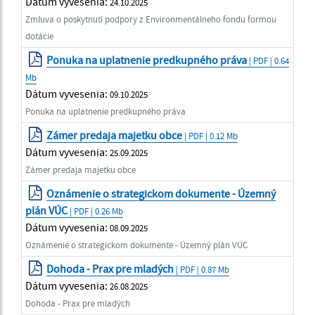
Dátum vyvesenia:
24.10.2025
Zmluva o poskytnutí podpory z Environmentálneho fondu formou
dotácie
Ponuka na uplatnenie predkupného práva
| PDF | 0.64
Mb
Dátum vyvesenia:
09.10.2025
Ponuka na uplatnenie predkupného práva
Zámer predaja majetku obce
| PDF | 0.12 Mb
Dátum vyvesenia:
25.09.2025
Zámer predaja majetku obce
Oznámenie o strategickom dokumente - Územný
plán VÚC
| PDF | 0.26 Mb
Dátum vyvesenia:
08.09.2025
Oznámenie o strategickom dokumente - Územný plán VÚC
Dohoda - Prax pre mladých
| PDF | 0.87 Mb
Dátum vyvesenia:
26.08.2025
Dohoda - Prax pre mladých