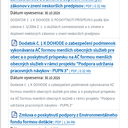
zákonov v znení neskorších predpisov
| PDF | 0.32 Mb
Dátum vyvesenia:
30.10.2025
DODATOK č. 1 K DOHODE O POSKYTNUTÍ PRÍSPEVKU podľa §54
zákona č. 5/2004 Z. z. o službách zamestnanosti a o zmene a
doplnení niektorých zákonov v znení neskorších predpisov
Dodatok č. 1 K DOHODE o zabezpečení podmienok
vykonávania AČ formou menších obecných služieb pre
obec a o poskytnutí príspevku na AČ formou menších
obecných služieb v rámci projektu "Podpora udržania
pracovných návykov - PUPN 3"
| PDF | 0.32 Mb
Dátum vyvesenia:
30.10.2025
Dodatok č. 1 K DOHODE o zabezpečení podmienok vykonávania AČ
formou menších obecných služieb pre obec a o poskytnutí príspevku
na AČ formou menších obecných služieb v rámci projektu "Podpora
udržania pracovných návykov - PUPN 3"
Zmluva o poskytnutí podpory z Environmentálneho
fondu formou dotácie
| PDF | 1.34 Mb