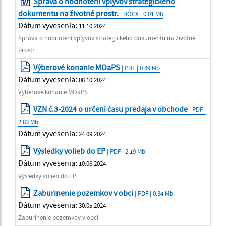
Správa o hodnotení vplyvov strategického
dokumentu na životné prostr.
| DOCX | 0.01 Mb
Dátum vyvesenia:
11.10.2024
Správa o hodnotení vplyvov strategického dokumentu na životné
prostr.
Výberové konanie MOaPS
| PDF | 0.89 Mb
Dátum vyvesenia:
08.10.2024
Výberové konanie MOaPS
VZN č.3-2024 o určení času predaja v obchode
| PDF |
2.83 Mb
Dátum vyvesenia:
24.09.2024
Výsledky volieb do EP
| PDF | 2.19 Mb
Dátum vyvesenia:
10.06.2024
Výsledky volieb do EP
Zaburinenie pozemkov v obci
| PDF | 0.34 Mb
Dátum vyvesenia:
30.05.2024
Zaburinenie pozemkov v obci