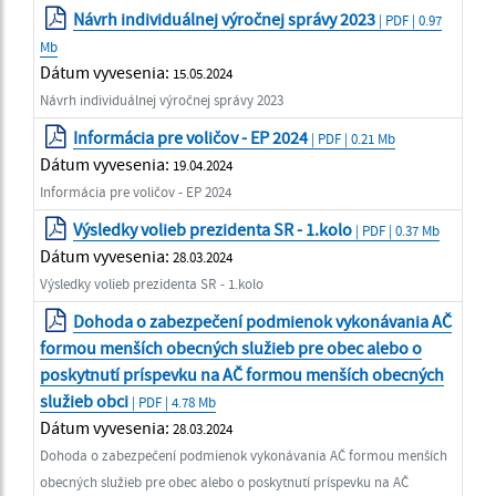
Návrh individuálnej výročnej správy 2023
| PDF | 0.97
Mb
Dátum vyvesenia:
15.05.2024
Návrh individuálnej výročnej správy 2023
Informácia pre voličov - EP 2024
| PDF | 0.21 Mb
Dátum vyvesenia:
19.04.2024
Informácia pre voličov - EP 2024
Výsledky volieb prezidenta SR - 1.kolo
| PDF | 0.37 Mb
Dátum vyvesenia:
28.03.2024
Výsledky volieb prezidenta SR - 1.kolo
Dohoda o zabezpečení podmienok vykonávania AČ
formou menších obecných služieb pre obec alebo o
poskytnutí príspevku na AČ formou menších obecných
služieb obci
| PDF | 4.78 Mb
Dátum vyvesenia:
28.03.2024
Dohoda o zabezpečení podmienok vykonávania AČ formou menších
obecných služieb pre obec alebo o poskytnutí príspevku na AČ