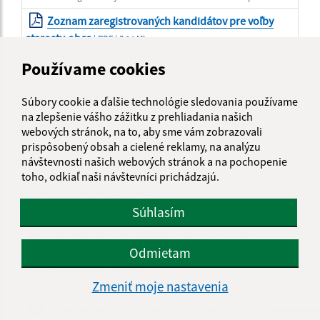
Zoznam zaregistrovaných kandidátov pre voľby
starostu obce
| PDF | 0.14 Mb
Dátum vyvesenia:
16.09.2022
Používame cookies
Zoznam zaregistrovaných kandidátov pre voľby starostu obce
Výberové konanie na obsadenie funkcie riaditeľa
Súbory cookie a ďalšie technológie sledovania používame
ZŠ a
| PDF | 0.49 Mb
na zlepšenie vášho zážitku z prehliadania našich
Dátum vyvesenia:
webových stránok, na to, aby sme vám zobrazovali
12.08.2022
prispôsobený obsah a cielené reklamy, na analýzu
Výberové konanie na obsadenie funkcie riaditeľa ZŠ
návštevnosti našich webových stránok a na pochopenie
VOĽBY 2022
| PDF | 0.44 Mb
toho, odkiaľ naši návštevníci prichádzajú.
Dátum vyvesenia:
20.07.2022
Spojené voľby 2022
Súhlasím
Čas zvýšeného nebezpečenstva od 22.6.2022
| JPG |
Odmietam
0.27 Mb
Dátum vyvesenia:
28.06.2022
Zmeniť moje nastavenia
Čas zvýšeného nebezpečenstva od 22.6.2022
Zaburinenie pozemkov - Upozornenie
| JPG | 0.3 Mb