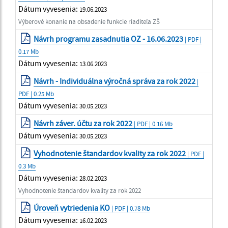
Dátum vyvesenia:
19.06.2023
Výberové konanie na obsadenie funkcie riaditeľa ZŠ
Návrh programu zasadnutia OZ - 16.06.2023
| PDF |
0.17 Mb
Dátum vyvesenia:
13.06.2023
Návrh - Individuálna výročná správa za rok 2022
|
PDF | 0.25 Mb
Dátum vyvesenia:
30.05.2023
Návrh záver. účtu za rok 2022
| PDF | 0.16 Mb
Dátum vyvesenia:
30.05.2023
Vyhodnotenie štandardov kvality za rok 2022
| PDF |
0.3 Mb
Dátum vyvesenia:
28.02.2023
Vyhodnotenie štandardov kvality za rok 2022
Úroveň vytriedenia KO
| PDF | 0.78 Mb
Dátum vyvesenia:
16.02.2023