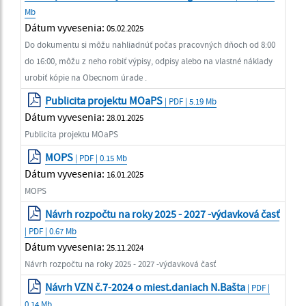
Mb
Dátum vyvesenia:
05.02.2025
Do dokumentu si môžu nahliadnúť počas pracovných dňoch od 8:00
do 16:00, môžu z neho robiť výpisy, odpisy alebo na vlastné náklady
urobiť kópie na Obecnom úrade .
Publicita projektu MOaPS
| PDF | 5.19 Mb
Dátum vyvesenia:
28.01.2025
Publicita projektu MOaPS
MOPS
| PDF | 0.15 Mb
Dátum vyvesenia:
16.01.2025
MOPS
Návrh rozpočtu na roky 2025 - 2027 -výdavková časť
| PDF | 0.67 Mb
Dátum vyvesenia:
25.11.2024
Návrh rozpočtu na roky 2025 - 2027 -výdavková časť
Návrh VZN č.7-2024 o miest.daniach N.Bašta
| PDF |
0.14 Mb