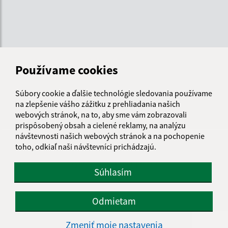
Používame cookies
Súbory cookie a ďalšie technológie sledovania používame
na zlepšenie vášho zážitku z prehliadania našich
webových stránok, na to, aby sme vám zobrazovali
prispôsobený obsah a cielené reklamy, na analýzu
návštevnosti našich webových stránok a na pochopenie
Informácie o stránke:
toho, odkiaľ naši návštevníci prichádzajú.
Vyhlásenie o prístupnosti
Súhlasím
Autorské práva
Ochrana osobných údajov
Odmietam
Navigácia:
Zmeniť moje nastavenia
Vytlačiť aktuálnu stránku