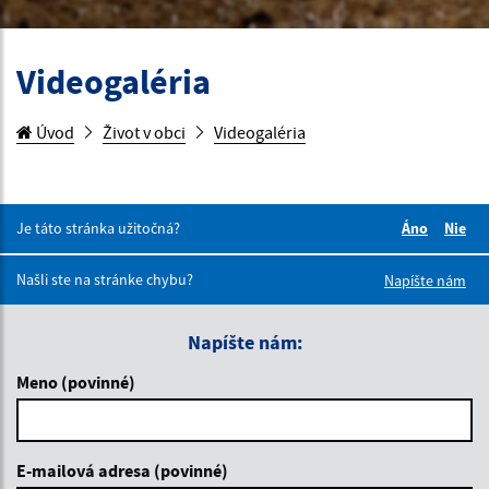
Videogaléria
Úvod
Život v obci
Videogaléria
Je táto stránka užitočná?
Áno
Nie
Boli tieto 
Boli 
Našli ste na stránke chybu?
Napíšte nám
Napíšte nám:
Meno (povinné)
E-mailová adresa (povinné)