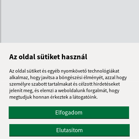
Az oldal sütiket használ
Az oldal sütiket és egyéb nyomkövető technológiákat
alkalmaz, hogy javítsa a böngészési élményét, azzal hogy
személyre szabott tartalmakat és célzott hirdetéseket
Az oldalról:
jelenít meg, és elemzi a weboldalunk forgalmát, hogy
megtudjuk honnan érkeztek a látogatóink.
Hozzáférhetőségi nyilatkozat
Szerzői jog
Elfogadom
Személyes adatok védelme
Navigáció:
Elutasítom