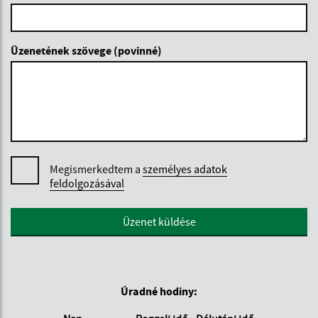
Üzenetének szövege (povinné)
Megismerkedtem a
személyes adatok
feldolgozásával
Google reCaptcha Response
Üzenet küldése
Úradné hodiny: