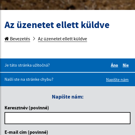
Az üzenetet ellett küldve
Bevezetés
Az üzenetet ellett küldve
Je táto stránka užitočná?
Áno
Nie
Boli tieto 
Boli 
Našli ste na stránke chybu?
Napíšte nám
Napíšte nám:
Keresztnév (povinné)
E-mail cím (povinné)