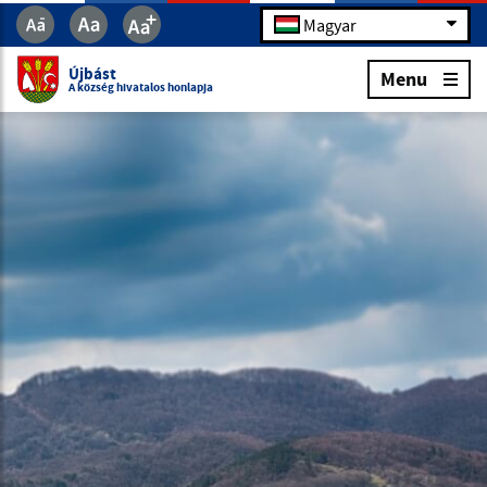
Magyar
Újbást
Menu
A község hivatalos honlapja