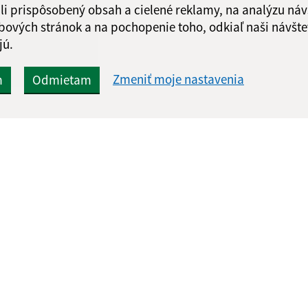
li prispôsobený obsah a cielené reklamy, na analýzu náv
bových stránok a na pochopenie toho, odkiaľ naši návšte
jú.
Zmeniť moje nastavenia
m
Odmietam
Rýchle odkazy:
Aktualiz
nku
Aktuality
07.08.2026 
História
RSS
Fotogaléria
Kontakty