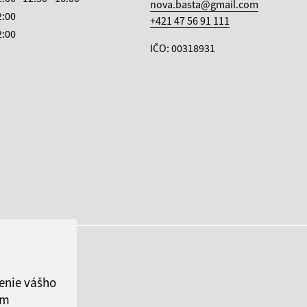
nova.basta@gmail.com
2:00
+421 47 56 91 111
2:00
IČO: 00318931
enie vášho
ám