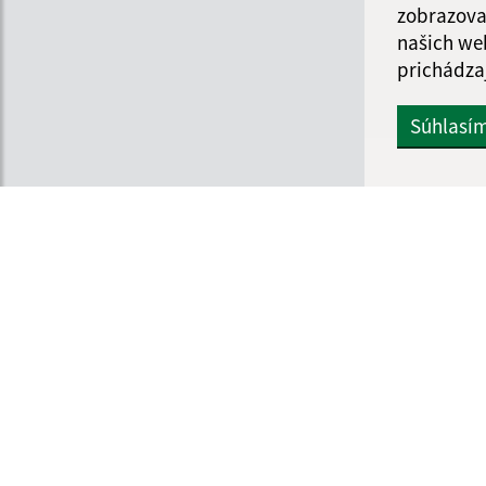
zobrazova
našich we
prichádza
Súhlasí
Informácie o stránke:
Navigácia:
Vyhlásenie o prístupnosti
Vytlačiť aktuálnu strá
Autorské práva
Mapa stránok
Ochrana osobných údajov
Cookies