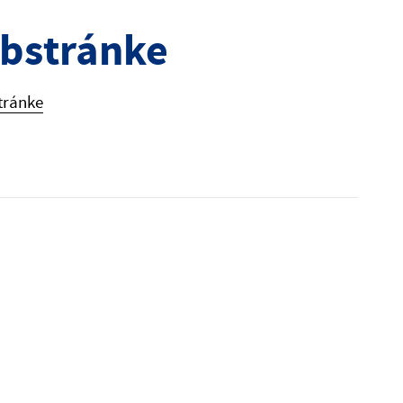
ebstránke
tránke