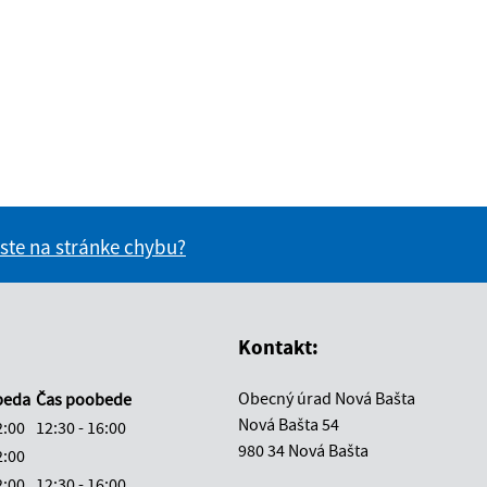
 ste na stránke chybu?
vás užitočné?
e pre vás užitočné?
Kontakt:
Obecný úrad Nová Bašta
beda
Čas poobede
Nová Bašta 54
2:00
12:30 - 16:00
980 34 Nová Bašta
2:00
2:00
12:30 - 16:00