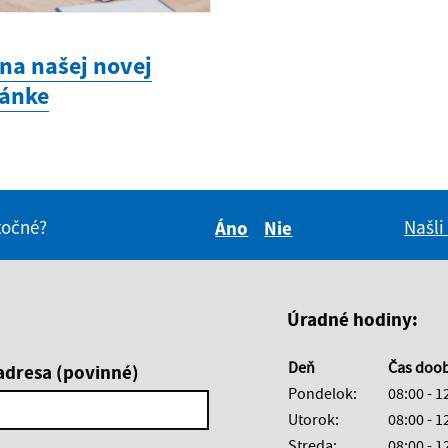
 na našej novej
ánke
itočné?
Našli
Áno
Nie
Boli tieto informácie pre 
Boli tieto informáci
Úradné hodiny:
Deň
Čas doo
adresa (povinné)
Pondelok:
08:00 - 1
Utorok:
08:00 - 1
Streda:
08:00 - 1