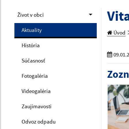
Vit
Život v obci
Aktuality
Úvod
História
09.01.
Súčasnosť
Zozn
Fotogaléria
Videogaléria
Zaujímavosti
Odvoz odpadu