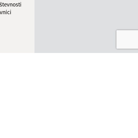
števnosti
vníci
ované:
Správca obsahu:
10:13 hod.
Správca obsahu je Obec Nová
Bašta.
Vytvorené v súlade s
Jednotným
dizajn manuálom elektronických
služieb.